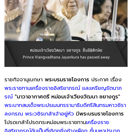
ราชกิจจานุเบกษา
พระบรมราชโองการ
ประกาศ เรื่อง
พระราชทานเครื่องราชอิสริยาภรณ์ และเหรียญรัตนาภ
รณ์
"นาวาอากาศตรี หม่อมเจ้าเวียงวัฒนา ชยางกูร"
พระบาทสมเด็จพระปรเมนทรรามาธิบดีศรีสินทรมหาวชิรา
ลงกรณ พระวชิรเกล้าเจ้าอยู่หัว
มี
พระบรมราชโองการ
โปรดเกล้าโปรดกระหม่อมพระราชทาน
เครื่องราช
อิสริยาภรณ์อันเป็นที่เชิดชูยิ่งช้างเผือก ชั้นมหาปรมาภ