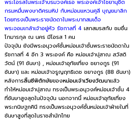
พระโอรสในพระเจ้าบรมวงศ์เธอ พระองค์เจ้าไชยานุชิต
กรมหมื่นพงษาดิศรมหิป กับหม่อมแหวนศุลี บุญยมาลิก
โดยทรงเป็นพระราชนัดดาในพระบาทสมเด็จ
พระจอมเกล้าเจ้าอยู่หัว รัชกาลที่ 4
เสกสมรสกับ ชมชื่น
โกมารกุล ณ นคร มีโอรส 1 คน
ปัจจุบัน ยังมีพระอนุวงศ์ชั้นหม่อมเจ้าชั้นพระราชนัดดาใน
รัชกาลที่ 4 อีก 3 พระองค์ คือ หม่อมเจ้าปุสาณ สวัสดิ
วัตน์ (91 ชันษา) , หม่อมเจ้าอุทัยเที่ยง ชยางกูร (91
ชันษา) และ หม่อมเจ้าจรูญฤทธิเดช ชยางกูร (88 ชันษา)
หลังการ
สิ้นชีพิตักษัย
ของ
หม่อมเจ้าเวียงวัฒนา
แล้ว
ทำให้หม่อมเจ้าปุสาณ ทรงเป็นพระอนุวงศ์หม่อมเจ้าชั้น 4
ที่ชันษาสูงสุดในปัจจุบั​น นอกจากนี้ หม่อมเจ้าอุทัย​เที่ยง​
พระกนิษฐภคินี ทรงเป็นพระอนุวงศ์​ชั้นหม่อมเจ้า​ฝ่ายในที่
ชันษา​สูง​ที่สุด​ใน​ราชสำนักไทย