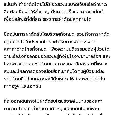
แม่นยำ ทำ
ผ่าตัด
โดยไม่ให้อวัยวะนั้นบาดเจ็บหรือฉีกขาด
จึงต้องฝึกฝนให้ชำนาญ ทั้งความเร็วและความแม่นยำ
เพื่อผลลัพธ์ที่ดีที่สุด ของการผ่าตัดปลูกถ่าย
ไต
ปัจจุบันการ
ผ่าตัด
รับไตบริจาคทั้งหมด รวมถึงการผ่าตัด
ปลูกถ่าย
ไต
ในประเทศไทยจะได้รับการจัดสรรจาก
สภากาชาดไทยทั้งหมด เพื่อความยุติธรรมของผู้ป่วยไต
วายเรื้อรังที่รอคอยอวัยวะอยู่ทั้งในโรงพยาบาลรัฐฯ และ
โรงพยาบาลเอกชน โดยทางกาชาดจะจัดสรรไตที่เหมาะ
สมและมีผลการตรวจเนื้อเยื่อที่เข้ากันได้กับผู้ป่วยแต่ละ
ราย โดยทีมส่วนกลางจะมีทั้งหมด 16 โรงพยาบาลทั้ง
ภาครัฐฯ และเอกชน
ที่จะออกเดินทางไป
ผ่าตัด
รับ
ไต
บริจาคในนามของสภา
กาชาด โดยจัดลำดับตามคิวหมุนเวียนกันไปแต่หาก