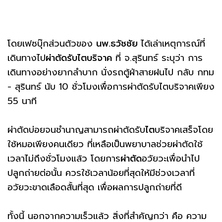
โดยเฟซบุ๊กส่วนตัวของ
นพ.ธวัชชัย
ได้เล่าเหตุการณ์ที่
เดินทางไป
ผ่าตัดรับไตบริจาค
ที่ จ.สุรินทร์ ระบุว่า การ
เดินทางอย่างยากลำบาก นั่งรถตู้ฝ่าสายฝนไป กลับ กทม
- สุรินทร์ นับ 10 ชั่วโมงเพื่อการผ่าตัดรับไตบริจาคเพียง
55 นาที
ผ่าตัดบ่อยจนชำนาญสามารถผ่าตัดรับ
ไต
บริจาคเสร็จโดย
ใช้หมอเพียงคนเดียว ที่เหลือเป็นพยาบาลช่วยผ่าตัดใช้
เวลาไม่ถึงชั่วโมงแล้ว โดยการ
ผ่าตัด
อวัยวะเพื่อนำไป
ปลูกถ่ายต่อนั้น ควรใช้เวลาน้อยที่สุดให้มีช่วงเวลาที่
อวัยวะขาดเลือดสั้นที่สุด เพื่อผลการปลูกถ่ายที่ดี
ทั้งนี้ นอกจากความเร็วแล้ว สิ่งที่สำคัญกว่า คือ ความ