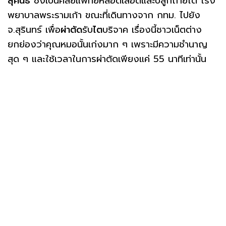
สุคนธ์
ซึ่งเป็นศัลยแพทย์หลอดเลือดและปลูกถ่ายไต โรง
พยาบาลพระรามเก้า ขณะที่เดินทางจาก กทม. ไปยัง
จ.สุรินทร์ เพื่อ
ผ่าตัด
รับ
ไต
บริจาค เรื่องนี้ชาวเน็ตต่าง
ยกย่องว่าคุณหมอนั้นเก่งมาก ๆ เพราะมีความชำนาญ
สุด ๆ และใช้เวลาในการผ่าตัดเพียงแค่ 55 นาทีเท่านั้น