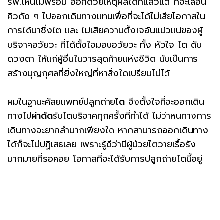
รพ.ไหนไม่พร้อม ออกด้วยเหตุผลใดก็แล้วแต่ ก็จะเลื่อน
คิวถัด ๆ ไปออกเดินทางแทนเพื่อที่จะได้ไม่เสียโอกาสใน
การได้มาซึ่งไต และ ไม่เสียความตั้งใจอันแน่วแน่ของผู้
บริจาคอวัยวะ ที่ได้ตั้งใจมอบอวัยวะ ทั้ง หัวใจ ไต ตับ
ดวงตา ให้แก่ผู้อื่นในวารสุดท้ายแห่งชีวิต นับเป็นการ
สร้างบุญกุศลที่ยิ่งใหญ่ที่หาสิ่งใดเปรียบไม่ได้
ผมในฐานะศัลยแพทย์ปลูกถ่าย
ไต
จึงตั้งใจที่จะออกเดิน
ทางไป
ผ่าตัด
รับไตบริจาคทุกครั้งที่ทำได้ ไม่ว่าหนทางการ
เดินทางจะยากลำบากเพียงใด หากสามารถออกเดินทาง
ได้ก็จะไม่ปฏิเสธเลย เพราะรู้ดีว่ามีผู้ป่วยไตวายเรื้อรัง
มากมายที่รอคอย โอกาสที่จะได้รับการปลูกถ่ายไตนี้อยู่