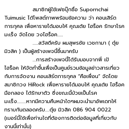
สมาชิกผู้ใช้เฟซบุ๊กชื่อ Supornchai
Tuimusic ได้โพสต์ภาพพร้อมข้อความ ว่า คอนเสิร์ต
การกุศล เพื่อหารายได้มอบให้ คุณเต้ย ไฮร็อค รักษาโรค
มะเร็ง จัดโดย วงไฮร็อค.....
.....สวัสดีครับ ผมสุพรชัย เวชกามา ( ตุ๋ย
มิวสิค ) เป็นผู้สร้างเพจนี้ขึ้นมาครับ
...การสร้างเพจนี้ได้รับมอบจากพี่ เป้
ไฮร็อค ให้จัดทำขึ้นเพื่อเป็นศูนย์รวมข้อมูลข่าวสารเกี่ยว
กับการจัดงาน คอนเสิร์ตการกุศล “คือเพื่อน” จัดโดย
สมาชิกวง HiRock เพื่อหารายได้มอบให้ คุณเต้ย ไฮร็อค
มือกลอง ได้รักษาตัว ซึ่งขณะนี้ป่วยเป็นโรค
มะเร็ง........หากมีความคืบหน้าใดๆผมจะนำมาอัพเดทให้
ทราบกันตลอดครับ....ตุ๋ย มิวสิค 086 904 0022
(เบอร์นี้ใช้เพื่อท่านใดที่ต้องการติดต่อข้อมูลที่เกี่ยวกับ
งานนี้เท่านั้น)