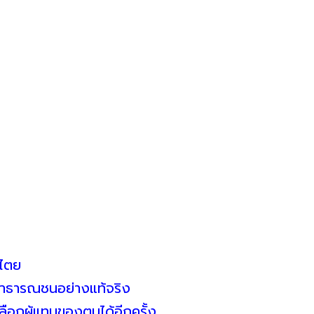
ปไตย
่สาธารณชนอย่างแท้จริง
ือกผู้แทนของตนได้อีกครั้ง