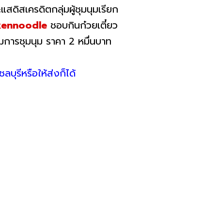
สดิสเครดิตกลุ่มผู้ชุมนุมเรียก
kennoodle
ชอบกินก๋วยเตี๋ยว
วมการชุมนุม ราคา 2 หมื่นบาท
ลบุรีหรือให้ส่งก็ได้