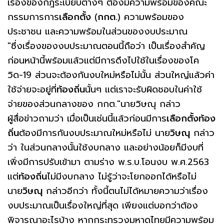
เรื่องของกฎระเบียบต่างๆ ต้องมีความพร้อมของคณะ
กรรมการการ
เลือกตั้ง
(
กกต.
) ความพร้อมของ
ประชาชน และความพร้อมในส่วนของงบประมาณ
"ซึ่งเรื่องของงบประมาณตอนนี้ถือว่า เป็นเรื่องสำคัญ
ก่อนหน้านี้พร้อมแล้วแต่มีการดึงไปใช้ในเรื่องของโค
วิด-19 ส่วนจะต้องกันงบใหม่หรือไม่นั้น ส่วนใหญ่แล้วค่า
ใช้จ่ายจะอยู่ที่
ท้องถิ่น
นั้นๆ แต่เราจะรับผิดชอบในค่าใช้
จ่ายของส่วนกลางของ กกต."นายวิษณุ กล่าว
ผู้สื่อข่าวถามว่า เมื่อเป็นเช่นนี้แล้วก่อนมีการ
เลือกตั้งท้อง
ถิ่น
ต้องมีการกันงบประมาณใหม่หรือไม่ นาย
วิษณุ
กล่าว
ว่า ในส่วนกลางนั้นใช้งบกลาง และอย่างน้อยก็มีงบที่
เพิ่งมีการปรับเข้ามา ตามร่าง พ.ร.บ.โอนงบ พ.ศ.2563
แต่
ท้องถิ่น
ไม่มีงบกลาง ไม่รู้ว่าจะโยกออกได้หรือไม่
นาย
วิษณุ
กล่าวอีกว่า ทั้งนี้ตนไม่ได้หมายความว่าเรื่อง
งบประมาณเป็นเรื่องใหญ่ที่สุด เพียงแต่บอกว่าต้อง
พิจารณาอะไรบ้าง หากกระทรวงมหาดไทยมีความพร้อม