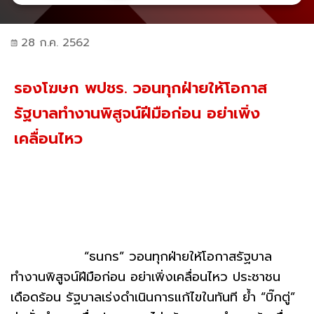
28 ก.ค. 2562
รองโฆษก พปชร. วอนทุกฝ่ายให้โอกาส
รัฐบาลทำงานพิสูจน์ฝีมือก่อน อย่าเพิ่ง
เคลื่อนไหว
“ธนกร” วอนทุกฝ่ายให้โอกาสรัฐบาล
ทำงานพิสูจน์ฝีมือก่อน อย่าเพิ่งเคลื่อนไหว ประชาชน
เดือดร้อน รัฐบาลเร่งดำเนินการแก้ไขในทันที ย้ำ “บิ๊กตู่”