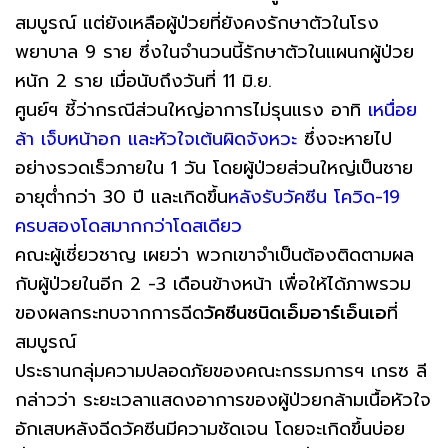
สมบูรณ์ แต่ยังเหลือผู้ป่วยที่ยังคงรักษาตัวในโรง
พยาบาล 9 ราย ซึ่งในจำนวนนี้รักษาตัวในแผนกผู้ป่วย
หนัก 2 ราย เมื่อนับถึงวันที่ 11 มิ.ย.
ศูนย์ฯ ชี้ว่ากรณีส่วนใหญ่อาการไม่รุนแรง อาทิ
เหนื่อย
ล้า เจ็บหน้าอก และหัวใจเต้นผิดจังหวะ
ซึ่งจะหายไป
อย่างรวดเร็วภายใน 1 วัน โดยผู้ป่วยส่วนใหญ่เป็นชาย
อายุต่ำกว่า 30 ปี และเกิดขึ้น
หลังรับวัคซีน โควิด-19
ครบสองโดสมากกว่าโดสเดียว
คณะผู้เชี่ยวชาญ เผยว่า พวกเขาจำเป็นต้องติดตามผล
กับผู้ป่วยในอีก 2 -3 เดือนข้างหน้า เพื่อให้ได้ภาพรวม
ของผลกระทบจากการฉีด
วัคซีนชนิดเอ็มอาร์เอ็นเอ
ที่
สมบูรณ์
ประธานกลุ่มความปลอดภัยของคณะกรรมการฯ เกรซ ลี
กล่าวว่า ระยะเวลาแสดงอาการของผู้ป่วยกล้ามเนื้อหัวใจ
อักเสบหลังฉีดวัคซีนมีความชัดเจน โดยจะเกิดขึ้นบ่อย