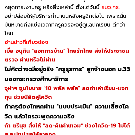
หยุดภาระงานครู หรือสิ่งเหล่านี้ ตั้งแต่วันนี้
รมว.ศธ.
อย่าปล่อยให้ผู้บริหารทำนาบนหลังครูอีกต่อไป เพราะนั่น
มันหมายถึงแย่งเวลาที่ครูควรจะอยู่ดูแลนักเรียน ดีกว่า
ไหม
อ่านข่าวที่เกี่ยวข้อง
เมื่อ อนุทิน "ลอกการบ้าน" ไทยรักไทย ส่งให้ประชาชน
ตรวจ ผ่านหรือไม่ผ่าน
ไม่คิดว่าจะมีอยู่จริง "ครูธุรการ" ลูกจ้างนอก ม.33
ของกระทรวงศึกษาธิการ
จุฬาฯ ชูนโยบาย "10 พลัส พลัส" ลดค่าเล่าเรียน-แจก
ทุน ช่วยนิสิตสู่โควิด
ถ้าครูต้องโกหกผ่าน "แบบประเมิน" ความเสี่ยงโค
วิด แล้วใครจะพูดความจริง
ถ้า ตรีนุช สั่งให้ "ลด-คืนค่าเทอม" ช่วงโควิด-19 ไม่ได้
ส.ส.ปชป.ขอให้ลาออก