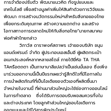
การจำต้องปรับตัว พัฒนาแนวคิด ทั้งรูปแบบและ
เทคโนโลยี เพื่อสร้างมูลค่าเพิ่มให้สินค้าด้วยการวิจัยและ
พัฒนา การสร้างนวัตกรรมใหม่ๆสำหรับสิ่งทอของไทย
เพื่อยกระดับคุณภาพ สร้างความแตกต่าง และสร้าง
โอกาสทางการตลาดใหม่ให้กับสิ่งทอไทย”นายกสมาคม
พ่อค้าผ้าไทยกล่าว
วิภาวัส ดาราพงศ์สถาพร เจ้าของบริษัท ขนุน
แอนด์เฟรนด์ จำกัด ผู้ประกอบเอสเอ็มอี ผู้ผลิตกระเป๋า
อเนกประสงค์หลากหลายสไตล์ ภายใต้ยี่ห้อ TA THA
TAหรือตถตา เป็นภาษาบาลีแปลว่าเป็นเช่นนั้นเอง ซึ่งเพิ่ง
มาร่วมออกงานนี้เป็นปีแรกเผยว่ารู้สึกดีใจที่มีโอกาสใน
การนำผลิตภัณฑ์ที่เป็นไอเดียของตัวเองที่ผลิตขึ้นมา
จำหน่ายในงานนี้ ที่ผ่านมาส่วนใหญ่จะใช้ช่องทางออนไลน์
ในการทำตลาด ซึ่งได้รับการตอบรับพอสมควรทั้งใน
และต่างประเทศ โดยลูกค้าส่วนใหญ่ชอบไอเดียการ
ออกแบบและใช้ได้สารพัดประโยชน์