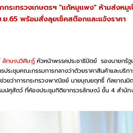
ถกกระทรวงเกษตรฯ "แก้หมูแพง" ห้ามส่งหมูเป
เม.ย.65 พร้อมสั่งลุยเช็คสต๊อกและแจ้งราคา
ร์ ลักษณวิศิษฏ์
หัวหน้าพรรคประชาธิปัตย์ รองนายกรัฐม
ประชุมคณะกรรมการกลางว่าด้วยราคาสินค้าและบริการ (
ตรีช่วยว่าการกระทรวงพาณิชย์ นายบุณยฤทธิ์ กัลยาณม
รมปศุสัตว์ ที่ห้องประชุมกิติยากรวรลักษณ์ ชั้น 4 ส