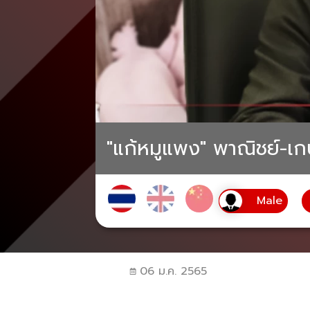
"แก้หมูแพง" พาณิชย์-เก
06 ม.ค. 2565