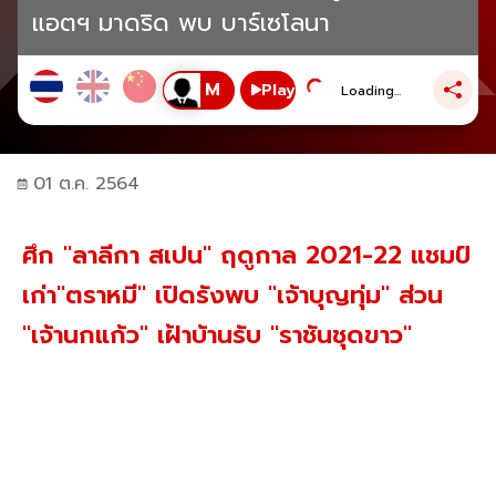
แอตฯ มาดริด พบ บาร์เซโลนา
Play
Loading...
01 ต.ค. 2564
ศึก "ลาลีกา สเปน" ฤดูกาล 2021-22 แชมป์
เก่า"ตราหมี" เปิดรังพบ "เจ้าบุญทุ่ม" ส่วน
"เจ้านกแก้ว" เฝ้าบ้านรับ "ราชันชุดขาว"