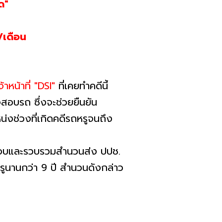
ด"
/เดือน
จ้าหน้าที่ "DSI"
ที่เคยทำคดีนี้
วจสอบรถ ซึ่งจะช่วยยืนยัน
น่งช่วงที่เกิดคดีรถหรูจนถึง
วจสอบและรวบรวมสำนวนส่ง ปปช.
หรูนานกว่า 9 ปี สำนวนดังกล่าว