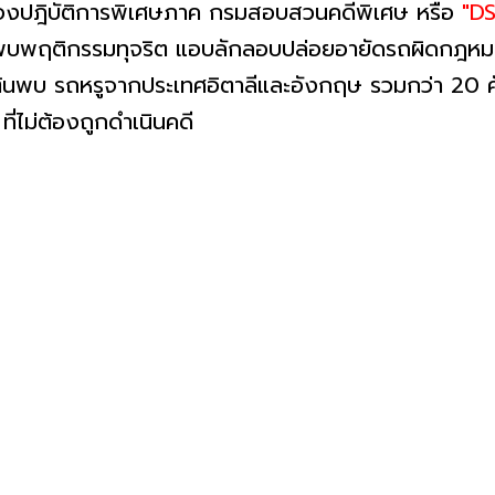
.กองปฎิบัติการพิเศษภาค กรมสอบสวนคดีพิเศษ หรือ
"DS
บพฤติกรรมทุจริต แอบลักลอบปล่อยอายัดรถผิดกฎหมาย
องต้นพบ รถหรูจากประเทศอิตาลีและอังกฤษ รวมกว่า 20 คั
ี่ไม่ต้องถูกดำเนินคดี