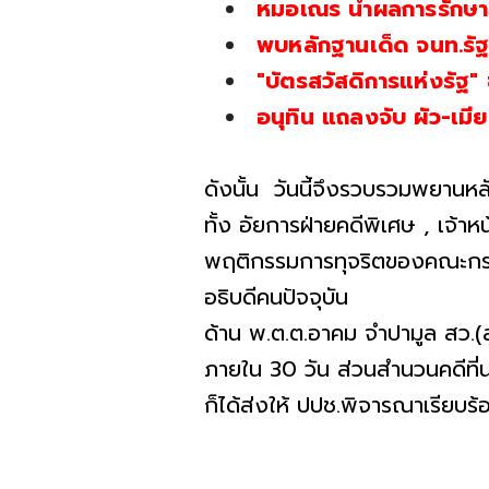
หมอเณร นำผลการรักษาผู
พบหลักฐานเด็ด จนท.รัฐ
"บัตรสวัสดิการแห่งรัฐ"
อนุทิน แถลงจับ ผัว-เมี
ดังนั้น วันนี้จึงรวบรวมพยานหลั
ทั้ง อัยการฝ่ายคดีพิเศษ , เจ้าห
พฤติกรรมการทุจริตของคณะกรรม
อธิบดีคนปัจจุบัน
ด้าน พ.ต.ต.อาคม จำปามูล สว.(
ภายใน 30 วัน ส่วนสำนวนคดีที่น
ก็ได้ส่งให้ ปปช.พิจารณาเรียบร้