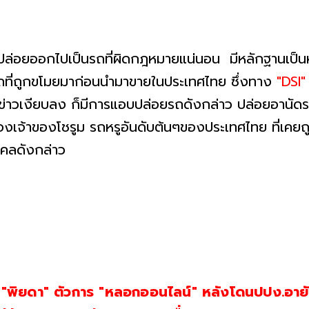
อบปล่อยออกไปเป็นรถที่ผิดกฎหมายแน่นอน มีหลักฐานเป็
รถที่ถูกขโมยมาก่อนนำมาขายในประเทศไทย ซึ่งทาง
"DSI
กข่าวเงียบลง ก็มีการแอบปล่อยรถดังกล่าว ปล่อยอานัดรถ
นของเจ้าของโชรูม รถหรูอันดับต้นๆของประเทศไทย ที่เคย
ุคคลดังกล่าว
ี "พิยดา" ตัวการ "หลอกออนไลน์" หลังโดนปปง.อายั