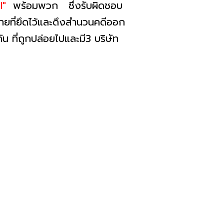
I"
พร้อมพวก ซึ่งรับผิดชอบ
ที่ยึดไว้และดึงสำนวนคดีออก
น ที่ถูกปล่อยไปและมี3 บริษัท