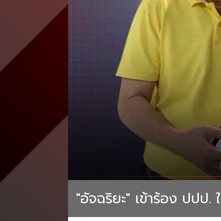
"อัจฉริยะ" เข้าร้อง ปปป. ให