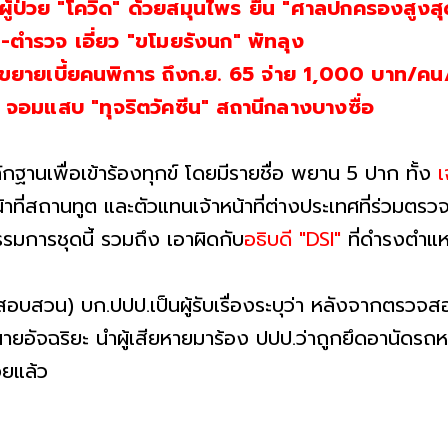
้ป่วย "โควิด" ด้วยสมุนไพร ยื่น "ศาลปกครองสูงสุ
-ตำรวจ เอี่ยว "ขโมยรังนก" พัทลุง
 ขยายเบี้ยคนพิการ ถึงก.ย. 65 จ่าย 1,000 บาท/คน
ย จอมแสบ "ทุจริตวัคซีน" สถานีกลางบางซื่อ
กฐานเพื่อเข้าร้องทุกข์ โดยมีรายชื่อ พยาน 5 ปาก ทั้ง
เ
น้าที่สถานทูต และตัวแทนเจ้าหน้าที่ต่างประเทศที่ร่วมตร
การชุดนี้ รวมถึง เอาผิดกับ
อธิบดี "DSI"
ที่ดำรงตำแห
สอบสวน) บก.ปปป.เป็นผู้รับเรื่องระบุว่า หลังจากตร
ายอัจฉริยะ นำผู้เสียหายมาร้อง ปปป.ว่าถูกยึดอานัดรถ
อยแล้ว