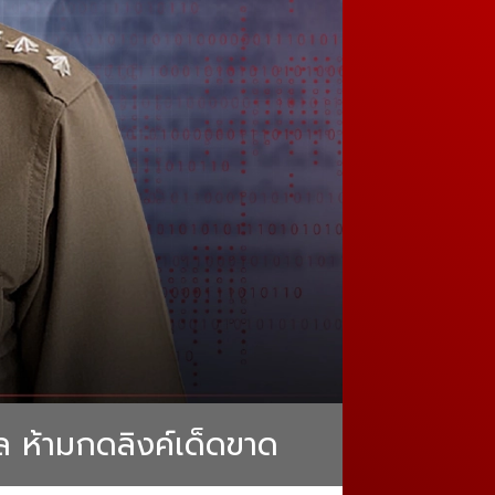
ล ห้ามกดลิงค์เด็ดขาด