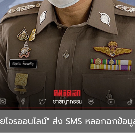
ภัยโจรออนไลน์" ส่ง SMS หลอกฉกข้อมู