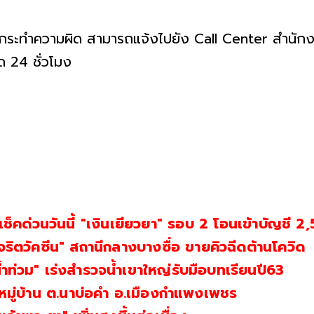
การกระทำความผิด สามารถแจ้งไปยัง Call Center สำนั
ด 24 ชั่วโมง
เช็คด่วนวันนี้ "เงินเยียวยา" รอบ 2 โอนเข้าบัญชี 2
จริตวัคซีน" สถานีกลางบางซื่อ ขายคิวฉีดต้านโควิด
น้ำท่วม" เร่งสำรวจน้ำเขาใหญ่รับมือบทเรียนปี63
5 หมู่บ้าน ต.นาบ่อคำ อ.เมืองกำแพงเพชร