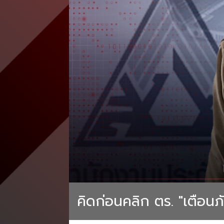
คิดก่อนคลิก ตร. "เตือน