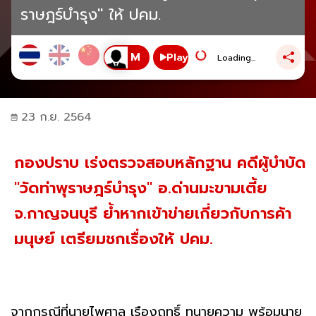
ราษฎร์บำรุง" ให้ ปคม.
Play
Loading...
23 ก.ย. 2564
กองปราบ เร่งตรวจสอบหลักฐาน คดีผู้บำบัด
"วัดท่าพุราษฎร์บำรุง" อ.ด่านมะขามเตี้ย
จ.กาญจนบุรี ย้ำหากเข้าข่ายเกี่ยวกับการค้า
มนุษย์ เตรียมชกเรื่องให้ ปคม.
จากกรณีที่นายไพศาล เรืองฤทธิ์ ทนายความ พร้อมนาย