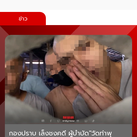
ข่าว
กองปราบ เล็งชงคดี ผู้บำบัด"วัดท่าพุ