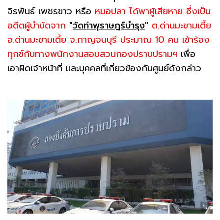
จิรพันธ์ เพชรขาว หรือ
หมอปลา ได้พาผู้เสียหาย ซึ่งเป็น
อดีตผู้บำบัดจาก
"
วัดท่าพุราษฎร์บำรุง
"
ต.ด่านมะขามเตี้ย
อ.ด่านมะขามเตี้ย จ.กาญจนบุรี ประมาณ 10 คน เข้าร้อง
ทุกข์กับทางพนักงานสอบสวนกองปราบปรามฯ
เพื่อ
เอาผิดเจ้าหน้าที่ และบุคคลที่เกี่ยวข้องกับศูนย์ดังกล่าว