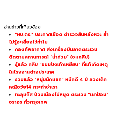
อ่านข่าวที่เกี่ยวข้อง
"ผบ.ตร." ประกาศเชือด ตำรวจสันหลังหวะ ย้ำ
ไม่รู้จะเลี้ยงไว้ทำไม
กองทัพอากาศ ส่งเครื่องบินลาดตระเวน
ติดตามสถานการณ์ "น้ำท่วม" (ชมคลิป)
รู้แล้ว คลิป "ขนมปังเท้าเหยียบ" ที่แท้เกิดเหตุ
ในโรงงานต่างประเทศ
รวบแล้ว "หนุ่มนักแชท" หนีคดี 4 ปี ลวงเด็ก
หญิงวัย14 กระทำชำเรา
ทะลุแก๊ส ป่วนเมืองไม่หยุด ตระเวน "เผาป้อม"
จราจร ทั่วกรุงเทพ