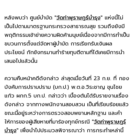
หลังพบว่า ศูนย์บำบัด
"
วัดท่าพุราษฎร์บำรุง
"
แห่งนี้ไม่
เป็นไปตามมาตรฐานกระทรวงสาธารณสุข รวมถึงยังมี
พฤติกรรมเข้าข่ายความผิดค้ามนุษย์เนื่องจากมีการทำเป็น
ขบวนการตั้งแต่จัดหาผู้บำบัด การเรียกรับเงินผล
ประโยชน์ กักขังทรมานทำร้ายทุบตีตามที่ได้เคยมีการนำ
เสนอไปแล้วนั้น
ความคืบหน้าคดีดังกล่าว ล่าสุดเมื่อวันที่ 23 ก.ย. ที่ กอง
บังคับการปราบปราม (บก.ป.) พ.ต.อ.วิระชาญ ขุนไชย
แก้ว ผกก.5 บก.ป. กล่าวว่า เบื้องต้นได้รับรายงานเรื่อง
ดังกล่าว จากทางพนักงานสอบสวน เป็นที่เรียบร้อยแล้ว
ขณะนี้อยู่ระหว่างการตรวจสอบพยานหลักฐาน และคำ
ให้การของผู้เสียหายที่มาร้องทุกข์กรณี
"
วัดท่าพุราษฎร์
บำรุง
"
เพื่อนำไปประมวลพิจารณาว่า การกระทำเหล่านี้