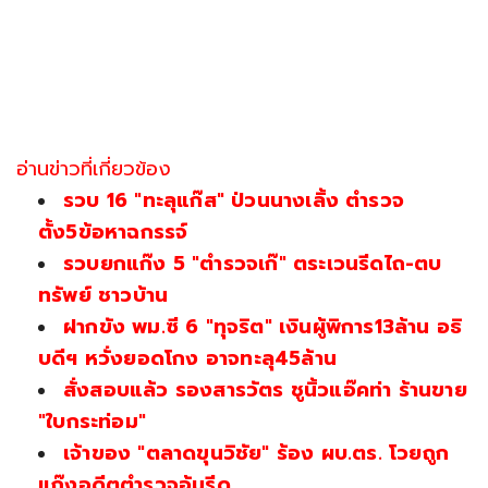
อ่านข่าวที่เกี่ยวข้อง
รวบ 16 "ทะลุแก๊ส" ป่วนนางเลิ้ง ตำรวจ
ตั้ง5ข้อหาฉกรรจ์
รวบยกแก๊ง 5 "ตำรวจเก๊" ตระเวนรีดไถ-ตบ
ทรัพย์ ชาวบ้าน
ฝากขัง พม.ซี 6 "ทุจริต" เงินผู้พิการ13ล้าน อธิ
บดีฯ หวั่งยอดโกง อาจทะลุ45ล้าน
สั่งสอบแล้ว รองสารวัตร ชูนิ้วแอ๊คท่า ร้านขาย
"ใบกระท่อม"
เจ้าของ "ตลาดขุนวิชัย" ร้อง ผบ.ตร. โวยถูก
แก๊งอดีตตำรวจอุ้มรีด