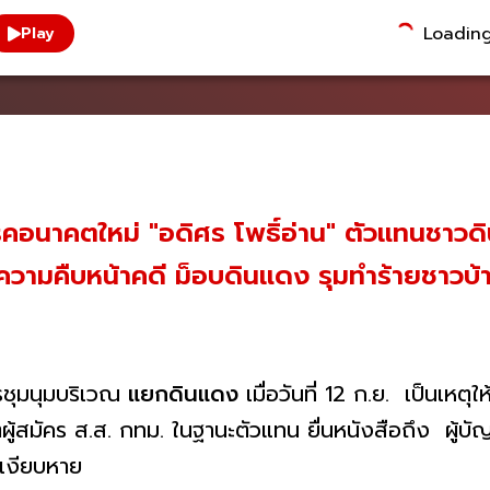
Loading.
Play
รคอนาคตใหม่ "อดิศร โพธิ์อ่าน" ตัวแทนชาวด
วามคืบหน้าคดี ม็อบดินแดง รุมทำร้ายชาวบ้า
ชุมนุมบริเวณ
แยกดินแดง
เมื่อวันที่ 12 ก.ย. เป็นเหตุใ
ตผู้สมัคร ส.ส. กทม. ในฐานะตัวแทน ยื่นหนังสือถึง ผู้
ะเงียบหาย