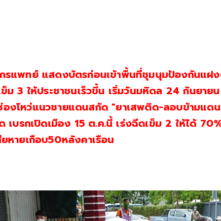
ากรแพทย์ แสดงบัตรก่อนเข้าพื้นที่ชุมนุมป้องกันแฝง
นเข็ม 3 ให้ประชาชนเร็วขึ้น เริ่มวันมหิดล 24 กันยายน
ดช่องโหว่แนวชายแดนสกัด "ยาเสพติด-ลอบข้ามแดน
ูด เบรกเปิดเมือง 15 ต.ค.นี้ เร่งฉีดเข็ม 2 ให้ได้ 70
เสียหายเกือบ50หลังคาเรือน