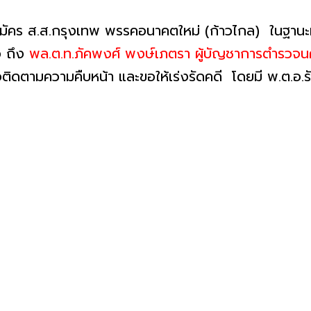
สมัคร ส.ส.กรุงเทพ พรรคอนาคตใหม่ (ก้าวไกล) ในฐานะ
อ ถึง
พล.ต.ท.ภัคพงศ์ พงษ์เภตรา ผู้บัญชาการตำรวจน
ติดตามความคืบหน้า และขอให้เร่งรัดคดี โดยมี พ.ต.อ.รัฐ