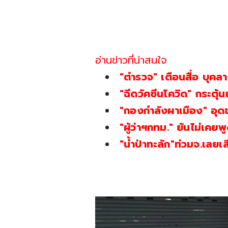
อ่านข่าวที่น่าสนใจ
"ตำรวจ" เตือนสื่อ บุคล
"ฉีดวัคซีนโควิด" กระตุ้
"กองกำลังผาเมือง" อุ
"ผู้ว่าฯกทม." ยันไม่เคยพ
"น้ำป่าทะลัก"ท่วมจ.เลย