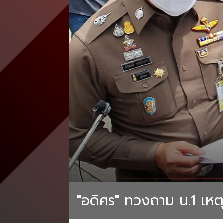
"อดิศร" ทวงถาม น.1 เหตุ